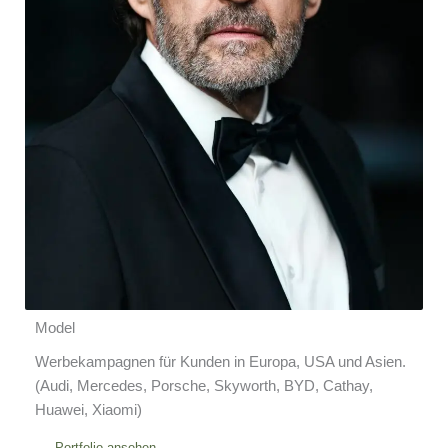
Model
Werbekampagnen für Kunden in Europa, USA und Asien.
(Audi, Mercedes, Porsche, Skyworth, BYD, Cathay,
Huawei, Xiaomi)
Portfolio ansehen