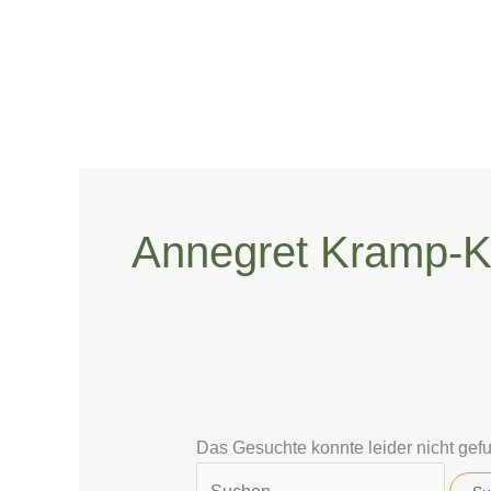
Zum
Suchen
Inhalt
nach:
springen
Annegret Kramp-K
Das Gesuchte konnte leider nicht gefun