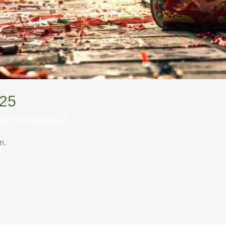
025
log
/
Armin Lissfeld
n.