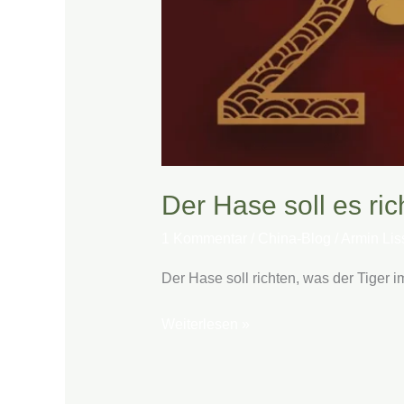
Der Hase soll es ric
1 Kommentar
/
China-Blog
/
Armin Lis
Der Hase soll richten, was der Tiger 
Weiterlesen »