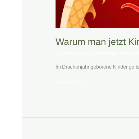
Warum man jetzt Kin
Schreibe einen Kommentar
/
China-B
Im Drachenjahr geborene Kinder gelten
Weiterlesen »