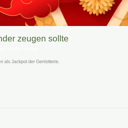
der zeugen sollte
log
/
Armin Lissfeld
 als Jackpot der Genlotterie.