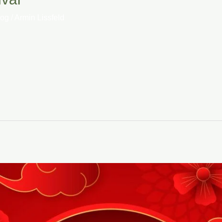
log
/
Armin Lissfeld