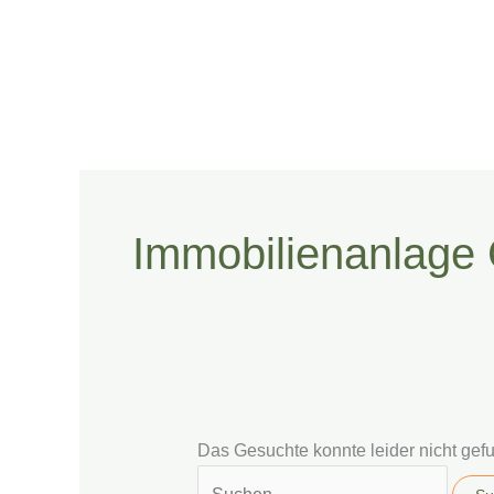
Zum
Suchen
Inhalt
nach:
springen
Immobilienanlage
Das Gesuchte konnte leider nicht gefun