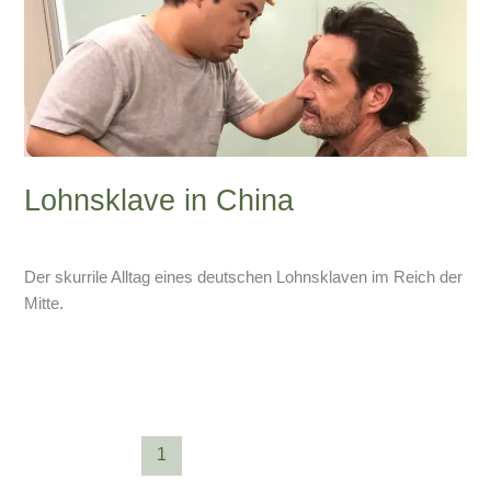
Lohnsklave in China
6 Kommentare
/
China-Blog
/
Armin Lissfeld
Der skurrile Alltag eines deutschen Lohnsklaven im Reich der
Mitte.
Weiterlesen »
1
2
Weiter
→