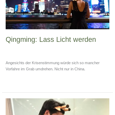
Qingming: Lass Licht werden
Schreibe einen Kommentar
/
China-Blog
,
Divers
/
Armin
Lissfeld
Angesichts der Krisenstimmung würde sich so mancher
Vorfahre im Grab umdrehen. Nicht nur in China.
Weiterlesen »
Lohnsklave
in
China