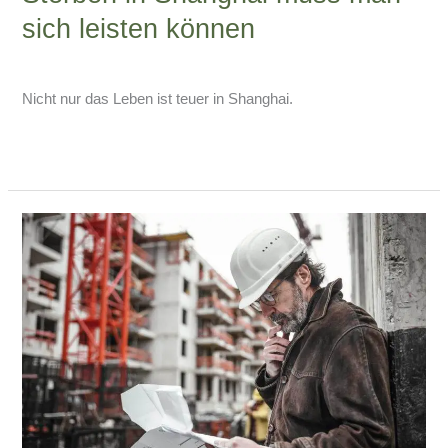
sich leisten können
2 Kommentare
/
China-Blog
/
Armin Lissfeld
Nicht nur das Leben ist teuer in Shanghai.
Weiterlesen »
Wer
den
richtigen
Beruf
wählt,
muss
nie
arbeiten