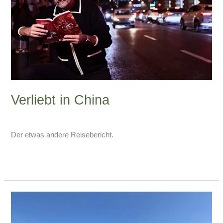
Verliebt in China
10 Kommentare
/
China-Blog
/
Armin Lissfeld
Der etwas andere Reisebericht.
Weiterlesen »
Guangzhou:
Eine
Liebeserklärung