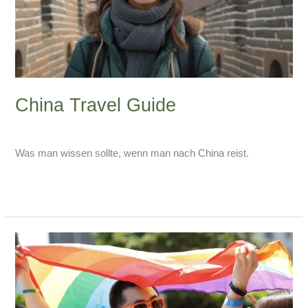
China Travel Guide
Schreibe einen Kommentar
/
China-Blog
/
Armin Lissfeld
Was man wissen sollte, wenn man nach China reist.
Weiterlesen »
Queer
in
China