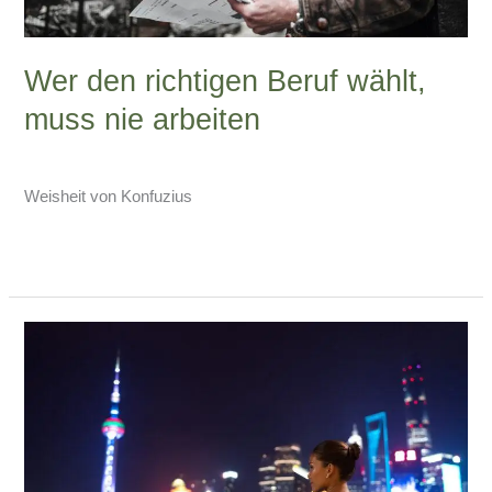
Wer den richtigen Beruf wählt,
muss nie arbeiten
Schreibe einen Kommentar
/
China-Blog
/
Armin Lissfeld
Weisheit von Konfuzius
Weiterlesen »
Qingming:
Lass
Licht
werden