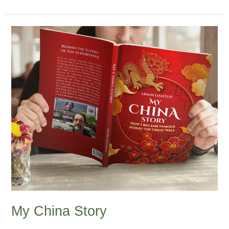
My
China
Story
My China Story
3 Kommentare
/
China-Blog
/
Armin Lissfeld