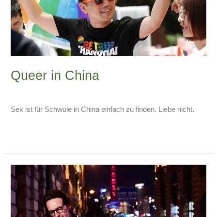
Queer in China
Schreibe einen Kommentar
/
China-Blog
/
Armin Lissfeld
Sex ist für Schwule in China einfach zu finden. Liebe nicht.
Weiterlesen »
Verliebt
in
China