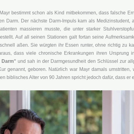
 Mayr bestimmt schon als Kind mitbekommen, dass falsche Er
 den Darm. Der nächste Darm-Impuls kam als Medizinstudent, a
atienten massieren musste, die unter starker Stuhlverstopfun
stellt. Auf all seinen Stationen galt fortan seine Aufmerksam
 schnell aßen. Sie würgten ihr Essen runter, ohne richtig zu k
daraus, dass viele chronische Erkrankungen ihren Ursprung
m Darm“
und sah in der Darmgesundheit den Schlüssel zur al
ur genannt, geboren. Natürlich war Mayr damals umstritten, 
 biblisches Alter von 90 Jahren spricht jedoch dafür, dass er e