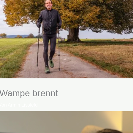
e Wampe brennt
Von
Armin Lissfeld