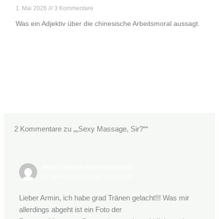
1. Mai 2026
3 Kommentare
Was ein Adjektiv über die chinesische Arbeitsmoral aussagt.
Weiterlesen »
←
Vorheriger Beitrag
Nächster Beitrag
→
2 Kommentare zu „„Sexy Massage, Sir?““
PEGGY BÖHM-MILDENBERGER
31. JANUAR 2022 UM 16:41 UHR
Lieber Armin, ich habe grad Tränen gelacht!!! Was mir
allerdings abgeht ist ein Foto der