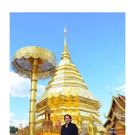
2 Kommentare
/
Thailand
/ Von
Armin Lissfeld