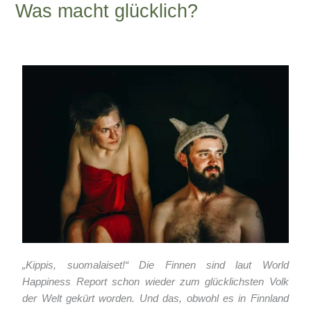
Was macht glücklich?
Schreibe einen Kommentar
/
China-Blog
,
Divers
/ Von
Armin
Lissfeld
„Kippis, suomalaiset!“ Die Finnen sind laut World
Happiness Report schon wieder zum glücklichsten Volk
der Welt gekürt worden. Und das, obwohl es in Finnland