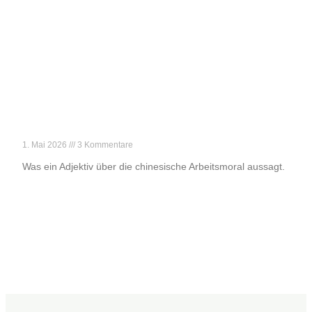
„Danke für deine harte Arbeit!“
1. Mai 2026
3 Kommentare
Was ein Adjektiv über die chinesische Arbeitsmoral aussagt.
Weiterlesen »
←
Vorheriger Beitrag
Nächster Beitrag
→